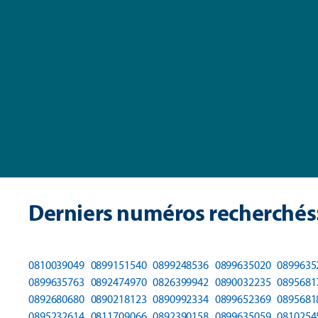
Derniers numéros recherchés
0810039049
0899151540
0899248536
0899635020
0899635
0899635763
0892474970
0826399942
0890032235
0895681
0892680680
0890218123
0890992334
0899652369
0895681
0895232614
0811709066
0892390158
0899635059
0810254