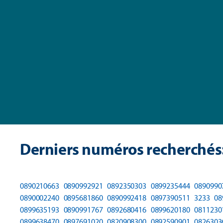
Derniers numéros recherchés
0890210663
0890992921
0892350303
0899235444
0890990
0890002240
0895681860
0890992418
0897390511
3233
08
0899635193
0890991767
0892680416
0899620180
0811230
0899638470
0897691020
0820908300
0892590901
0826303