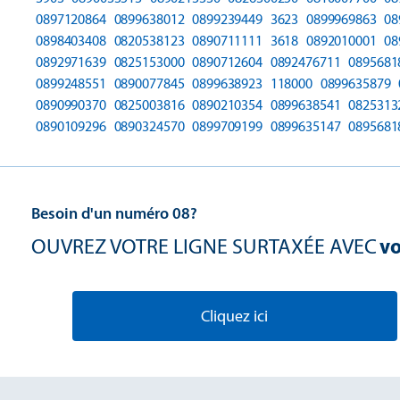
0897120864
0899638012
0899239449
3623
0899969863
08
0898403408
0820538123
0890711111
3618
0892010001
08
0892971639
0825153000
0890712604
0892476711
0895681
0899248551
0890077845
0899638923
118000
0899635879
0890990370
0825003816
0890210354
0899638541
0825313
0890109296
0890324570
0899709199
0899635147
0895681
Besoin d'un numéro 08?
OUVREZ VOTRE LIGNE SURTAXÉE AVEC
vo
Cliquez ici