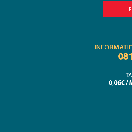
INFORMATI
08
TA
0,06€ /