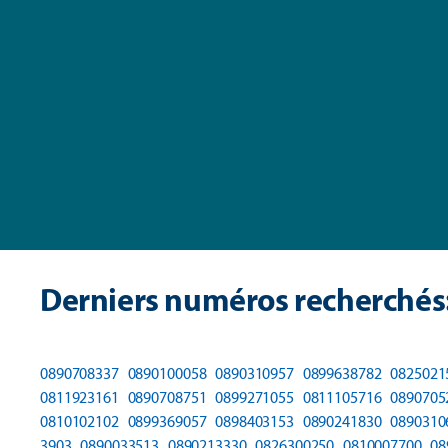
Derniers numéros recherchés
0890708337
0890100058
0890310957
0899638782
0825021
0811923161
0890708751
0899271055
0811105716
0890705
0810102102
0899369057
0898403153
0890241830
0890310
3903
0890033513
0890213330
0826300250
0810007700
08