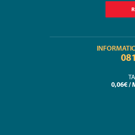
INFORMATI
08
TA
0,06€ /