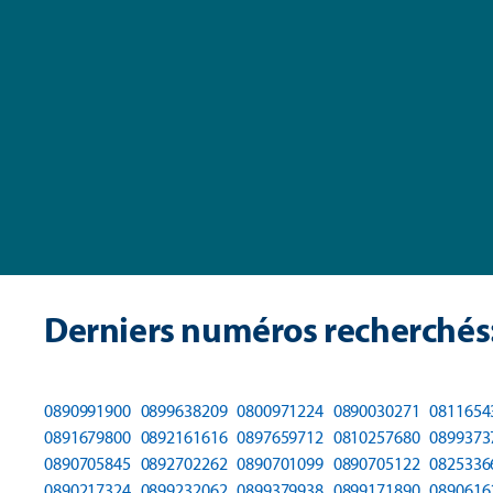
Derniers numéros recherchés
0890991900
0899638209
0800971224
0890030271
0811654
0891679800
0892161616
0897659712
0810257680
0899373
0890705845
0892702262
0890701099
0890705122
0825336
0890217324
0899232062
0899379938
0899171890
0890616