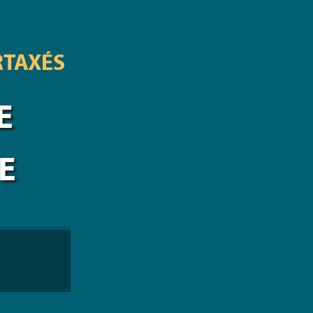
RTAXÉS
E
E