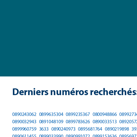
Derniers numéros recherchés
0890243062
0899635304
0899235367
0800948866
0899273
0890032943
0891048109
0899783626
0890033513
0892057
0899960759
3633
0890240973
0895681764
0890219898
39
0890611455
0899033990
0890991072
0899153636
0895697