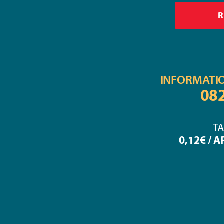
INFORMATI
08
TA
0,12€ / 