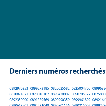
Derniers numéros recherchés
0892970353
0899273185
0820025582
0825004700
0899638
0820821821
0820010102
0890430002
0890705372
0825800
0892350000
0891339569
0890990359
0899961892
0892164
0890613501
0892231048
0890701156
0890215002
0899273