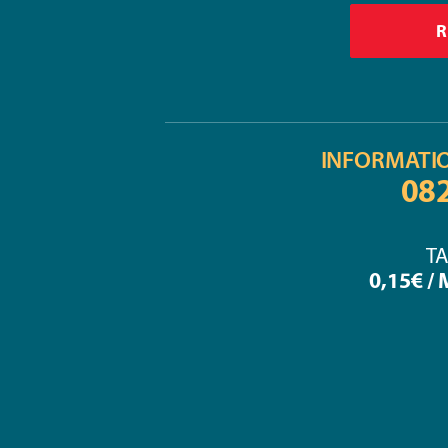
INFORMATI
08
TA
0,15€ /