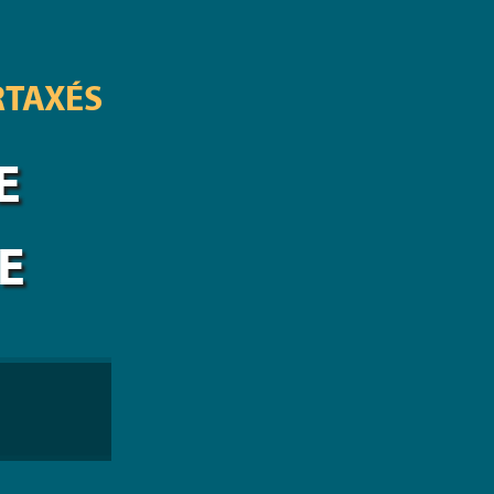
RTAXÉS
E
E