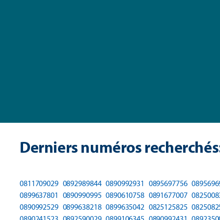
Derniers numéros recherchés
0811709029
0892989844
0890992931
0895697756
0895696
0899637801
0890990995
0890610758
0891677007
0825008
0890992529
0899638218
0899635042
0825125825
0825082
0890241523
0892590029
0899106345
0890992431
0892350