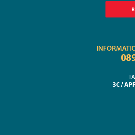
INFORMATI
08
TA
3€ / AP