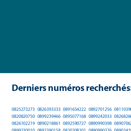
Derniers numéros recherchés
0825273273
0826393333
0891654222
0892701256
0811039
0820820750
0899239466
0895077168
0899242033
0826826
0826102219
0890218861
0892590727
0890990398
0890706
0899230010
0892390158
0820208201
0890990376
0890241