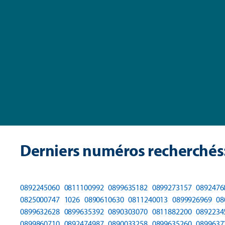
Derniers numéros recherchés
0892245060
0811100992
0899635182
0899273157
0892476
0825000747
1026
0890610630
0811240013
0899926969
08
0899632628
0899635392
0890303070
0811882200
0892234
0899860710
0892474987
0890033258
0899635260
0899637