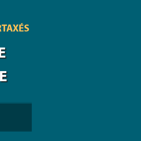
RTAXÉS
E
E