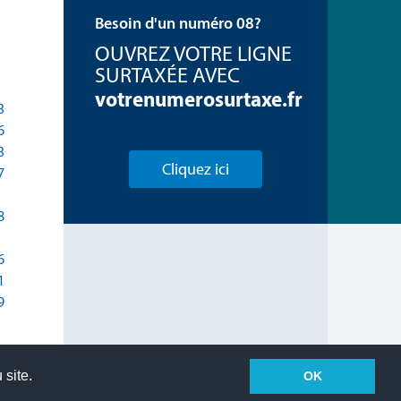
Besoin d'un numéro 08?
OUVREZ VOTRE LIGNE
SURTAXÉE AVEC
votrenumerosurtaxe.fr
3
6
3
Cliquez ici
7
8
6
1
9
 site.
OK