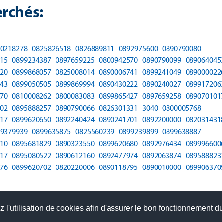
rchés:
90218278
0825826518
0826889811
0892975600
0890790080
15
0899234387
0897659225
0800942570
0890790099
089064045
20
0899868057
0825008014
0890006741
0899241049
089000022
43
0899050505
0899869994
0890430222
0890240027
089917206
70
0810008262
0800083083
0899865427
0897659258
089070101
02
0895888257
0890790066
0826301331
3040
0800005768
17
0899620650
0892240424
0890241701
0892200000
082031431
99379939
0899635875
0825560239
0899239899
0899638887
10
0895681829
0890323550
0899620680
0892976434
089996600
17
0895080522
0890612160
0892477974
0892063874
089588823
76
0899620702
0820220006
0890118795
0890010000
089906370
 l'utilisation de cookies afin d'assurer le bon fonctionnement du