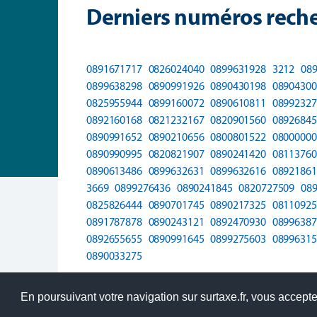
Derniers numéros reche
0891671717
0826024040
0899631928
3212
08
0899638298
0890991926
0890430198
08904300
0825955944
0899160072
0890610811
08992327
0892160168
0821232167
0820901560
08926845
0890991652
0890210656
0800801522
08000000
0890990995
0820821907
0890241420
08113760
0890613486
0899632631
0899632616
08921861
3669
0899276436
0890241845
0820727509
08
0825826444
0890701745
0890217325
08110925
0891787878
0890243121
0892470930
08996387
0892655655
0890991645
0899275603
08996315
0890033275
En poursuivant votre navigation sur surtaxe.fr, vous acceptez