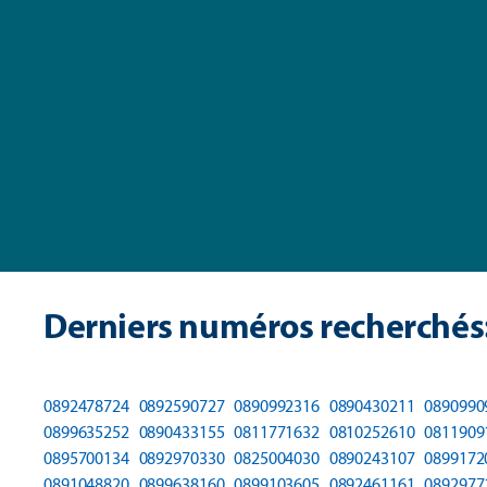
Derniers numéros recherchés
0892478724
0892590727
0890992316
0890430211
0890990
0899635252
0890433155
0811771632
0810252610
0811909
0895700134
0892970330
0825004030
0890243107
0899172
0891048820
0899638160
0899103605
0892461161
0892977