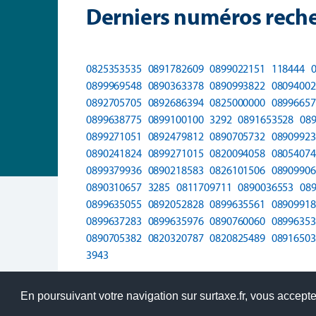
Derniers numéros reche
0825353535
0891782609
0899022151
118444
0899969548
0890363378
0890993822
08094002
0892705705
0892686394
0825000000
08996657
0899638775
0899100100
3292
0891653528
08
0899271051
0892479812
0890705732
08909923
0890241824
0899271015
0820094058
08054074
0899379936
0890218583
0826101506
08909906
0890310657
3285
0811709711
0890036553
08
0899635055
0892052828
0899635561
08909918
0899637283
0899635976
0890760060
08996353
0890705382
0820320787
0820825489
08916503
3943
En poursuivant votre navigation sur surtaxe.fr, vous acceptez