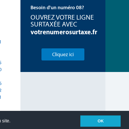
Besoin d'un numéro 08?
OUVREZ VOTRE LIGNE
SURTAXÉE AVEC
votrenumerosurtaxe.fr
1
Cliquez ici
5
0
6
2
1
 site.
OK