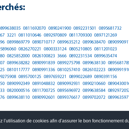
rchés:
0899638035
0811692070
0890241900
0892231501
0895681732
67
3221
0811010646
0892970809
0811709300
0897121269
96
0899869779
0890710717
0899635212
0899638470
089099091
95896060
0826270221
0800333124
0805210805
0811201023
80
0825852000
0826100823
3666
0892231534
0899635474
07
0899638282
0890991839
0899275798
0899638130
089568178
25
0810117777
0890991336
0810257410
0826102223
089099191
99275908
0895700125
0897659221
0899022689
0890391156
50
0890992349
0891048832
0890992931
0890210660
089043001
33
0820000516
0811700725
0895696972
0899638584
089297205
76
0899638110
0890992601
0899376617
0899702072
089963597
 l'utilisation de cookies afin d'assurer le bon fonctionnement du