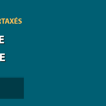
RTAXÉS
E
E