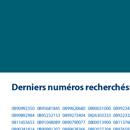
Derniers numéros recherchés
0890992350
0895681845
0899620680
0890031000
0899234
0899892984
0895232153
0899273404
0826303333
0892233
0811655653
0891048089
0890790077
0800013900
0811376
0890241814
0890991207
0899638366
0892027204
0897659