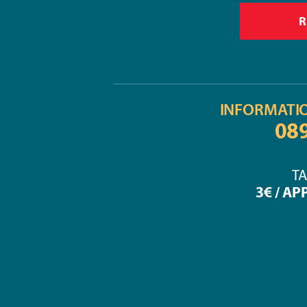
INFORMATI
08
TA
3€ / AP