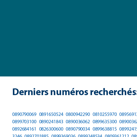
Derniers numéros recherchés
0890790069
0891650524
0800942290
0810255970
0895691
0899703100
0890241843
0890036062
0899635300
0890036
0892684161
0826300600
0890790034
0899638815
0899241
3246
0892701885
0899369036
0899248534
0809361212
08