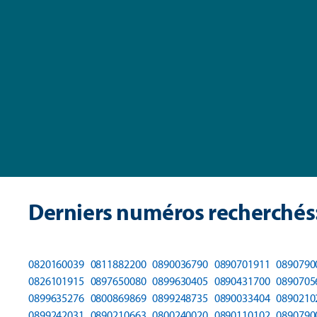
Derniers numéros recherchés
0820160039
0811882200
0890036790
0890701911
0890790
0826101915
0897650080
0899630405
0890431700
0890705
0899635276
0800869869
0899248735
0890033404
0890210
0899242031
0890210663
0800240020
0890110102
0890790