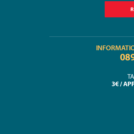
INFORMATI
08
TA
3€ / AP