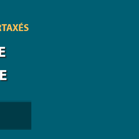
RTAXÉS
E
E