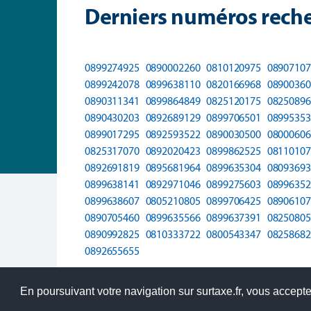
Derniers numéros reche
0899274925
0890002260
0810120975
08907107
0899242078
0899638110
0820166968
08900360
0890311341
0899864849
0825120175
08250896
0890430203
0892689129
0899706501
08995353
0899017295
0892593522
0890030500
08000606
0825317070
0892020423
0899862525
08110107
0892691819
0895681964
0899635304
08093693
0899638141
0892971046
0899275603
08996352
0899638607
0805210805
0899706425
08906107
0890705460
0899635566
0899637391
08250805
0890992825
0810333722
0800543347
08258682
0892655655
En poursuivant votre navigation sur surtaxe.fr, vous acceptez