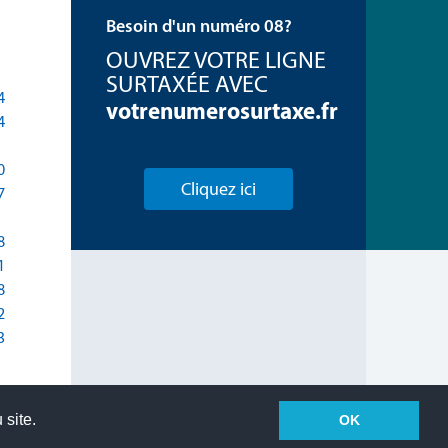
Besoin d'un numéro 08?
OUVREZ VOTRE LIGNE
SURTAXÉE AVEC
4
votrenumerosurtaxe.fr
4
0
Cliquez ici
7
8
1
8
2
3
 site.
OK