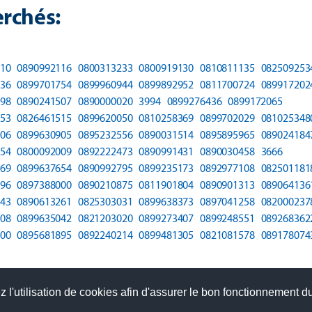
rchés:
10
0890992116
0800313233
0800919130
0810811135
082509253
36
0899701754
0899960944
0899892952
0811700724
089917202
98
0890241507
0890000020
3994
0899276436
0899172065
53
0826461515
0899620050
0810258369
0899702029
081025348
06
0899630905
0895232556
0890031514
0895895965
089024184
54
0800092009
0892222473
0890991431
0890030458
3666
69
0899637654
0890992795
0899235173
0892977108
082501181
96
0897388000
0890210875
0811901804
0890901313
089064136
43
0890613261
0825303031
0899638373
0897041258
082000237
08
0899635042
0821203020
0899273407
0899248551
089268362
00
0895681895
0892240214
0899481305
0821081578
089178074
 l'utilisation de cookies afin d'assurer le bon fonctionnement du