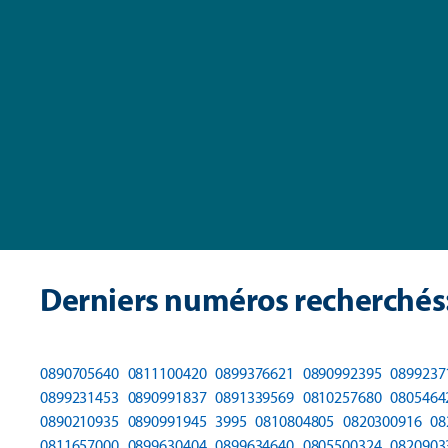
Derniers numéros recherchés
0890705640
0811100420
0899376621
0890992395
0899237
0899231453
0890991837
0891339569
0810257680
0805464
0890210935
0890991945
3995
0810804805
0820300916
08
0811657000
0899630404
0899634640
0805500324
0820903