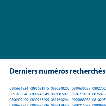
Derniers numéros recherchés
0895681924
0895681915
0890248202
0899638029
0892702
0891650540
0899248549
0891105025
0826270181
0825826
0890992409
0899265295
0811696964
0895888988
0810205
0899638967
0890990526
0899179443
0890215083
0890991