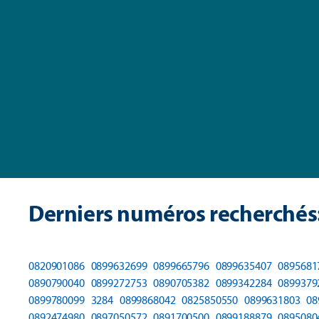
Derniers numéros recherchés
0820901086
0899632699
0899665796
0899635407
0895681
0890790040
0899272753
0890705382
0899342284
0899379
0899780099
3284
0899868042
0825850550
0899631803
08
0892474980
0897050572
0891700500
0899188879
0895080