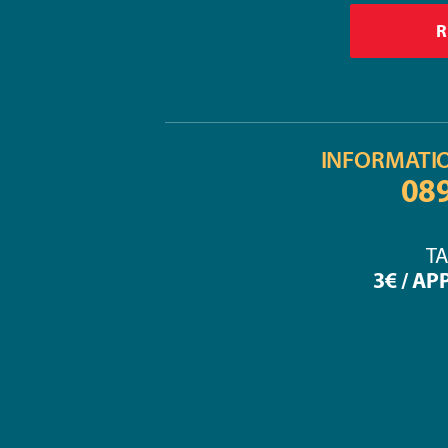
INFORMATI
08
TA
3€ / AP