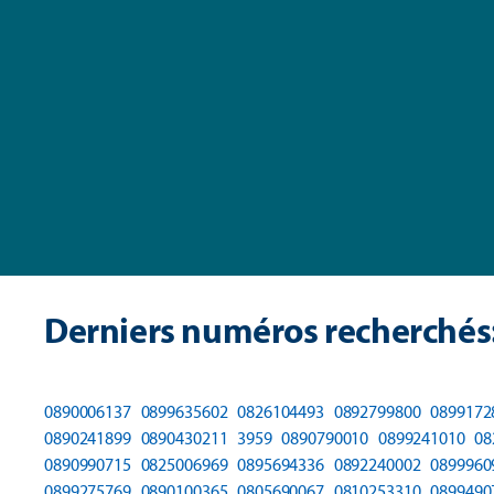
Derniers numéros recherchés
0890006137
0899635602
0826104493
0892799800
0899172
0890241899
0890430211
3959
0890790010
0899241010
08
0890990715
0825006969
0895694336
0892240002
0899960
0899275769
0890100365
0805690067
0810253310
0899490