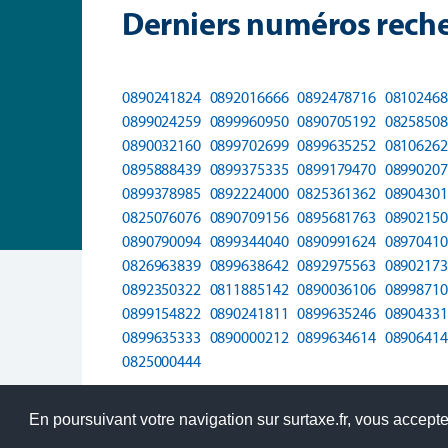
Derniers numéros reche
0890241824
0892016666
0892478716
08102468
0899024259
0899960950
0890705192
08258508
0890032160
0899702699
0899635252
08106262
0895888439
0899375335
0899179470
08990207
0899378985
0892224000
0825361362
08904301
0825076076
0890709156
0895681763
08902150
0890790094
0899344040
0890991624
08970410
0826963839
0899638642
0892975563
08902173
0892350322
0811885142
0890036106
08998710
0899154822
0890241811
0899635246
08904331
0899635333
0890000212
0899634614
08906414
0825000444
En poursuivant votre navigation sur surtaxe.fr, vous acceptez