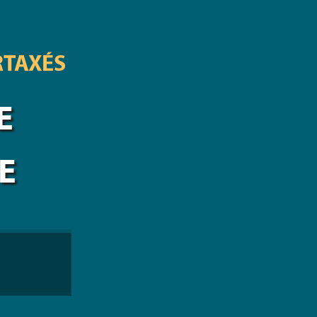
RTAXÉS
E
E