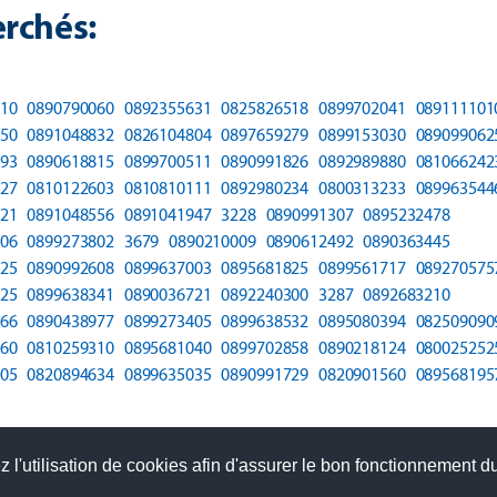
rchés:
10
0890790060
0892355631
0825826518
0899702041
089111101
50
0891048832
0826104804
0897659279
0899153030
089099062
93
0890618815
0899700511
0890991826
0892989880
081066242
27
0810122603
0810810111
0892980234
0800313233
089963544
21
0891048556
0891041947
3228
0890991307
0895232478
06
0899273802
3679
0890210009
0890612492
0890363445
25
0890992608
0899637003
0895681825
0899561717
089270575
25
0899638341
0890036721
0892240300
3287
0892683210
66
0890438977
0899273405
0899638532
0895080394
082509090
60
0810259310
0895681040
0899702858
0890218124
080025252
05
0820894634
0899635035
0890991729
0820901560
089568195
 l'utilisation de cookies afin d'assurer le bon fonctionnement du