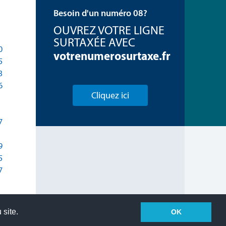
Besoin d'un numéro 08?
OUVREZ VOTRE LIGNE
SURTAXÉE AVEC
0
votrenumerosurtaxe.fr
5
3
6
Cliquez ici
7
9
5
7
 site.
OK