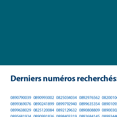
Derniers numéros recherchés
0890790039
0890993002
0825034034
0892976562
0820010
0899369076
0890241899
0899792940
0899635354
0890109
0899638029
0825120084
0892129632
0890808809
0890030
0895681924
0890991836
0898403319
0892684145
0899344