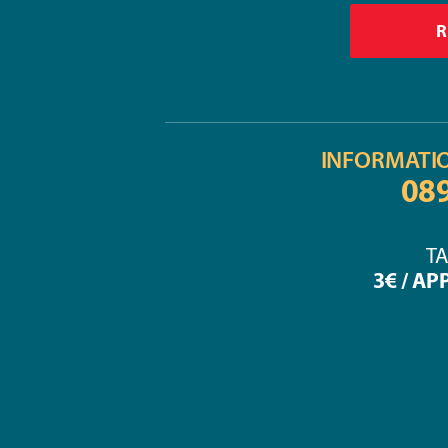
INFORMATI
08
TA
3€ / AP