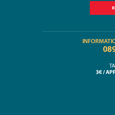
INFORMATI
08
TA
3€ / AP