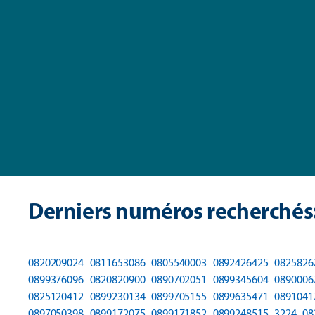
Derniers numéros recherchés
0820209024
0811653086
0805540003
0892426425
0825826
0899376096
0820820900
0890702051
0899345604
0890006
0825120412
0899230134
0899705155
0899635471
0891041
0897050398
0899172075
0899171852
0899248515
3224
08