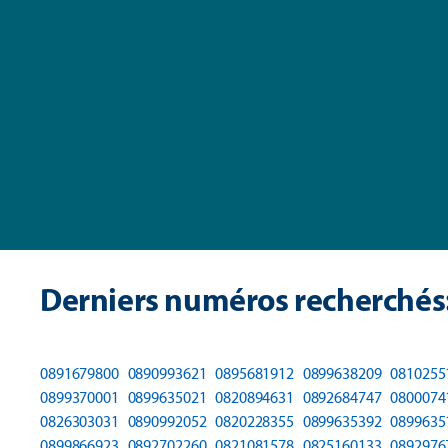
Derniers numéros recherchés
0891679800
0890993621
0895681912
0899638209
0810255
0899370001
0899635021
0820894631
0892684747
0800074
0826303031
0890992052
0820228355
0899635392
0899635
0899866923
0892702260
0821081578
0825160133
0892976