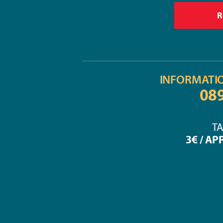
INFORMATI
08
TA
3€ / AP