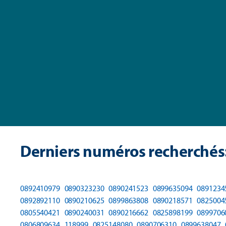
Derniers numéros recherchés
0892410979
0890323230
0890241523
0899635094
0891234
0892892110
0890210625
0899863808
0890218571
0825004
0805540421
0890240031
0890216662
0825898199
0899706
0806809634
118999
0825148080
0890706310
0899638047