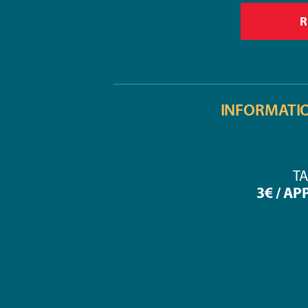
INFORMATI
TA
3€ / AP