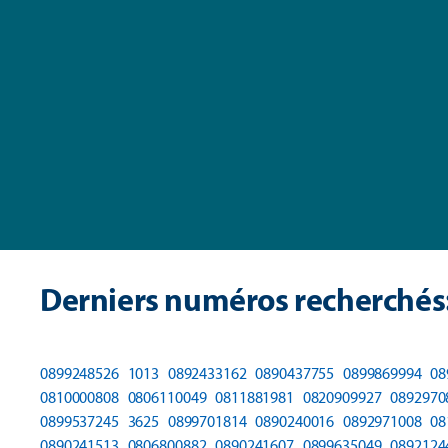
Derniers numéros recherchés
0899248526
1013
0892433162
0890437755
0899869994
08
0810000808
0806110049
0811881981
0820909927
0892970
0899537245
3625
0899701814
0890240016
0892971008
08
0890241513
0806800882
0890241607
0899635049
0892124