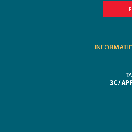
INFORMATI
TA
3€ / AP