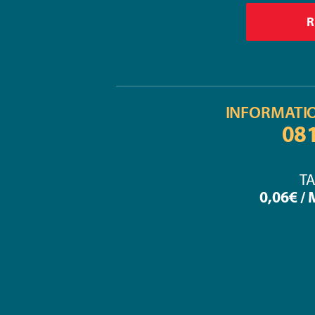
INFORMATI
08
TA
0,06€ /