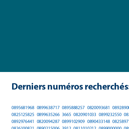
Derniers numéros recherchés
0895681968
0899638717
0895888257
0820093681
0892890
0825125825
0899635266
3665
0820901033
0899232550
08
0892976441
0820094287
0899102909
0890433148
0825897
0826100821
0890215006
3912
0811010212
0899000000
08