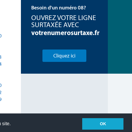
Besoin d'un numéro 08?
OUVREZ VOTRE LIGNE
SURTAXÉE AVEC
votrenumerosurtaxe.fr
0
Cliquez ici
3
4
0
2
9
 site.
OK