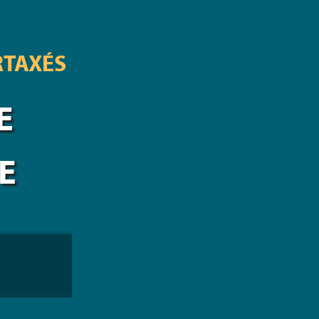
RTAXÉS
E
E