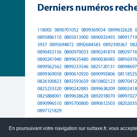
Derniers numéros reche
118003
0890701052
0899369034
0899632628
0895896110
0805013900
0890033493
08991719
3937
0895694872
0892684583
0892390367
08
0890433156
0800970033
0890241874
08929716
0890241940
0899635480
0890036985
08956976
0899562562
0899233546
0825120131
08998697
0899369058
0890610920
0890993806
08118525
0826100823
0892593659
0810802123
08970412
0825233320
0890242885
0899638209
08902418
0825888001
0899638628
0892018070
08997027
0890996510
0895700800
0890612503
08202035
0897121829
En poursuivant votre navigation sur surtaxe.fr, vous acceptez