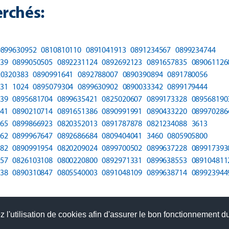
rchés:
0899630952
0810810110
0891041913
0891234567
0899234744
39
0899050505
0892231124
0892692123
0891657835
089061126
20320383
0890991641
0892788007
0890390894
0891780056
31
1024
0895079304
0899630902
0890033342
0899179444
39
0895681704
0899635421
0825020607
0899173328
089568190
41
0890210714
0891651386
0890991991
0890433220
089970286
65
0899866923
0820352013
0891787878
0821234088
3613
62
0899967647
0892686684
0809404041
3460
0805905800
82
0890991954
0820209024
0899700502
0899637228
089917393
57
0826103108
0800220800
0892971331
0899638553
089104811
38
0890310847
0805540003
0891048109
0899638714
089923944
 l'utilisation de cookies afin d'assurer le bon fonctionnement du