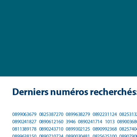
Derniers numéros recherchés
0899063679
0825387270
0899638279
0892231124
0825313
0890241827
0890612160
3946
0890241714
1013
08900368
0811389178
0890243710
0899302125
0890992368
0825740
0899638150
0890710724
0890030481
0825625100
0890790