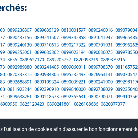
rchés:
03
0899238807
0899635129
0810001597
0890240016
089079004
77
0890433156
0899241507
0899342858
0891041947
089965485
17
0899240130
0890710613
0890217322
0890701931
089996263
99
0899253061
0899635362
0899023194
0890036075
089978550
34
3655
0899627170
0892705757
0820093219
0899379215
73
0892989880
0890241405
0809060011
0899708370
081165752
80
0820333315
0890984305
0895232493
0826963131
089070547
83
0892688891
0890109324
0890039221
0890241900
089298117
08
0811923244
0892390910
0899840000
0892788029
089235040
71
0899638261
0890218573
0892355631
0890790071
089910356
26900950
0825120420
0890241801
0826108686
0820377377
 l'utilisation de cookies afin d'assurer le bon fonctionnement du