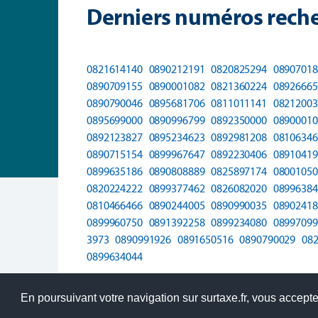
Derniers numéros reche
0821614140
0890212191
0820825294
08907018
0890709155
0890001082
0821360224
08926665
0890790046
0895681706
0811011141
08212003
0895699000
0890996799
0892350000
08900010
0892123827
0895234623
0892981208
08106346
0890715154
0899967647
0892230406
08910419
0899635186
0890808889
0825897174
08001050
0820224222
0899377462
0826082020
08996384
0810466466
0890244005
0890990035
08902418
0899960750
0891392258
0899234080
08997099
3973
0890991926
0891650516
0890790029
08
0899634044
En poursuivant votre navigation sur surtaxe.fr, vous acceptez