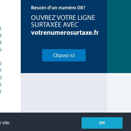
Besoin d'un numéro 08?
OUVREZ VOTRE LIGNE
SURTAXÉE AVEC
1
votrenumerosurtaxe.fr
3
9
6
Cliquez ici
5
7
0
5
1
 site.
OK