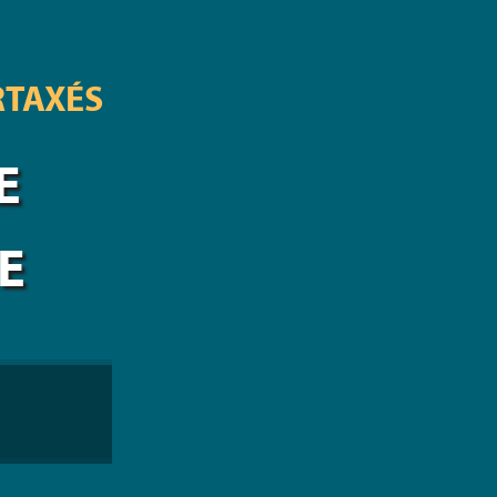
RTAXÉS
E
E