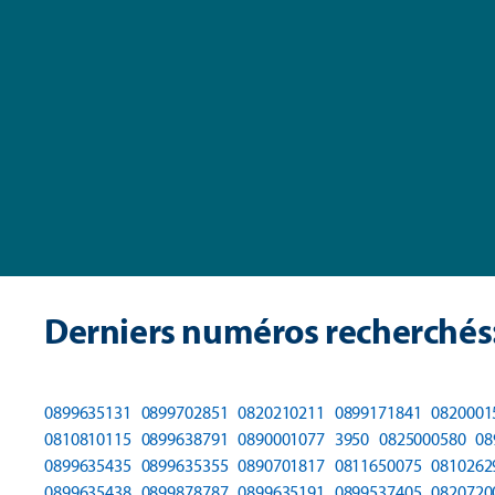
Derniers numéros recherchés
0899635131
0899702851
0820210211
0899171841
0820001
0810810115
0899638791
0890001077
3950
0825000580
08
0899635435
0899635355
0890701817
0811650075
0810262
0899635438
0899878787
0899635191
0899537405
0820720