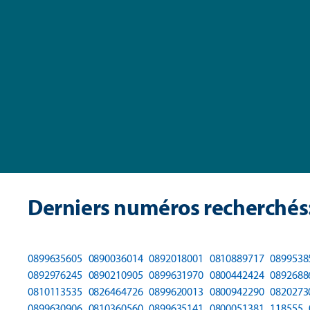
Derniers numéros recherchés
0899635605
0890036014
0892018001
0810889717
0899538
0892976245
0890210905
0899631970
0800442424
0892688
0810113535
0826464726
0899620013
0800942290
0820273
0899630906
0810360560
0899635141
0800051381
118555