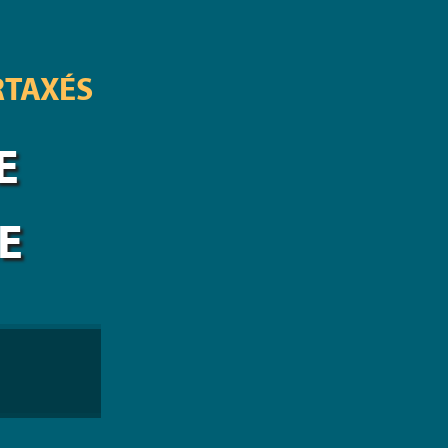
RTAXÉS
E
E