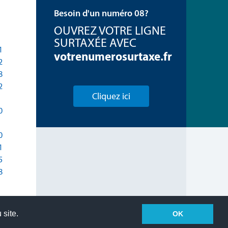
Besoin d'un numéro 08?
OUVREZ VOTRE LIGNE
SURTAXÉE AVEC
1
votrenumerosurtaxe.fr
2
8
2
Cliquez ici
0
0
1
5
8
 site.
OK