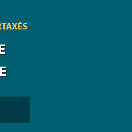
RTAXÉS
E
E