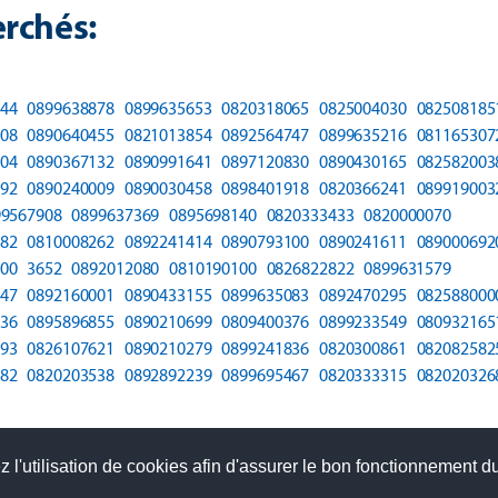
rchés:
44
0899638878
0899635653
0820318065
0825004030
082508185
08
0890640455
0821013854
0892564747
0899635216
081165307
04
0890367132
0890991641
0897120830
0890430165
082582003
92
0890240009
0890030458
0898401918
0820366241
089919003
99567908
0899637369
0895698140
0820333433
0820000070
82
0810008262
0892241414
0890793100
0890241611
089000692
00
3652
0892012080
0810190100
0826822822
0899631579
47
0892160001
0890433155
0899635083
0892470295
082588000
36
0895896855
0890210699
0809400376
0899233549
080932165
93
0826107621
0890210279
0899241836
0820300861
082082582
82
0820203538
0892892239
0899695467
0820333315
082020326
 l'utilisation de cookies afin d'assurer le bon fonctionnement du