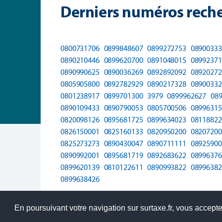
Derniers numéros reche
0800731706
0899848607
0899272753
08900333
0890210446
0899620700
0891048015
08992371
0890990625
0890036269
0892892092
08920272
0805905800
0892782929
0890217328
08900332
0801238917
0899701300
3979
0899962627
08
0890109433
0890790053
0805700506
08996315
0820098126
0895681725
0899634023
08118822
0826150001
0825160133
0820950200
08207200
0825273273
0890430047
0890711111
08925900
0890992001
0895681719
0892683622
08996376
0899620139
0810122611
0890993822
08996382
0899638426
En poursuivant votre navigation sur surtaxe.fr, vous acceptez