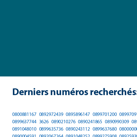
Derniers numéros recherchés
0800881167
0892972439
0895896147
0899701200
0899709
0899637744
3626
0890210276
0890241865
0890990309
08
0891048010
0899635736
0890243112
0899637680
0800000
0890004591
0892067264
0891048252
0899275908
0892593