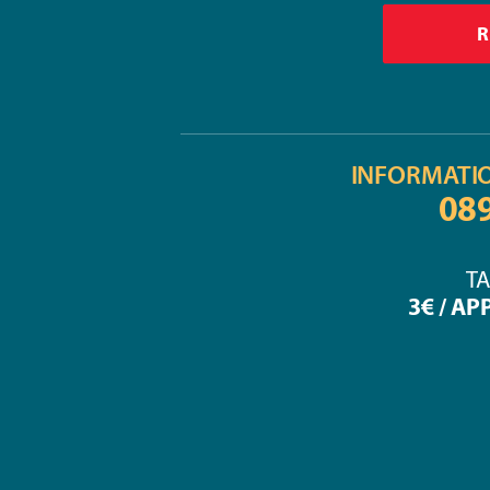
INFORMATI
08
TA
3€ / AP