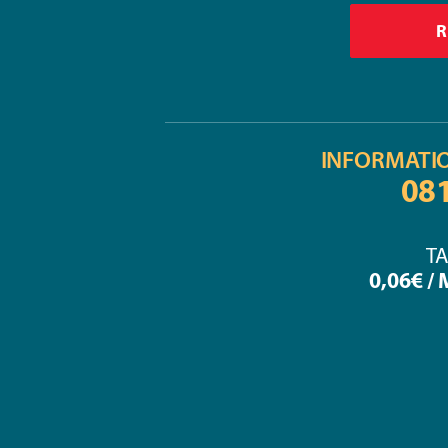
INFORMATI
08
TA
0,06€ /