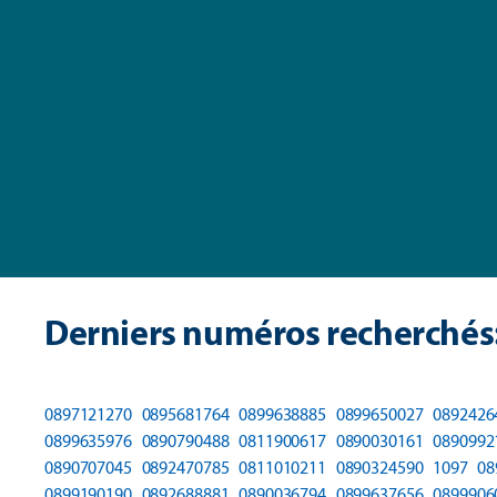
Derniers numéros recherchés
0897121270
0895681764
0899638885
0899650027
0892426
0899635976
0890790488
0811900617
0890030161
0890992
0890707045
0892470785
0811010211
0890324590
1097
08
0899190190
0892688881
0890036794
0899637656
0899906