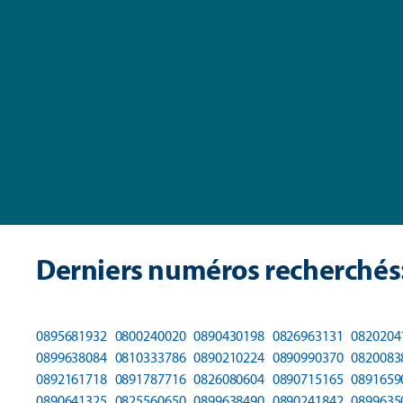
Derniers numéros recherchés
0895681932
0800240020
0890430198
0826963131
0820204
0899638084
0810333786
0890210224
0890990370
0820083
0892161718
0891787716
0826080604
0890715165
0891659
0890641325
0825560650
0899638490
0890241842
0899635