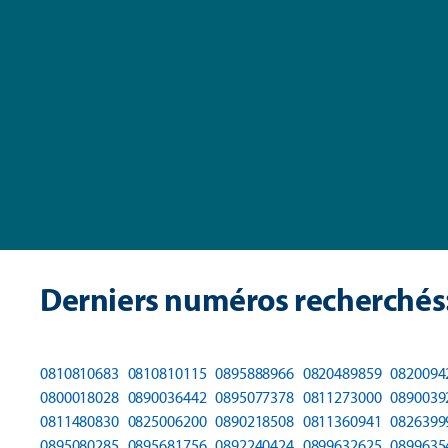
Derniers numéros recherchés
0810810683
0810810115
0895888966
0820489859
0820094
0800018028
0890036442
0895077378
0811273000
0890039
0811480830
0825006200
0890218508
0811360941
0826399
0895080285
0895681756
0892240424
0899632625
0899635