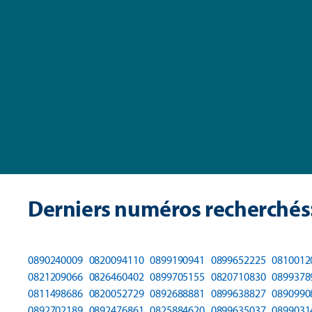
Derniers numéros recherchés
0890240009
0820094110
0899190941
0899652225
0810012
0821209066
0826460402
0899705155
0820710830
0899378
0811498686
0820052729
0892688881
0899638827
0890990
0892702189
0892476861
0825884620
0899635037
0899031