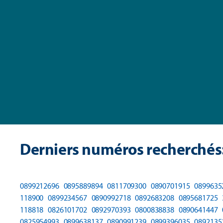
Derniers numéros recherchés
0899212696
0895889894
0811709300
0890701915
0899635
118900
0899234567
0890992718
0892683208
0895681725
118818
0826101702
0892970393
0800838838
0890641447
0825954993
0899638137
0890991239
0899396035
0892135