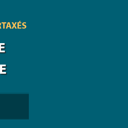
RTAXÉS
E
E