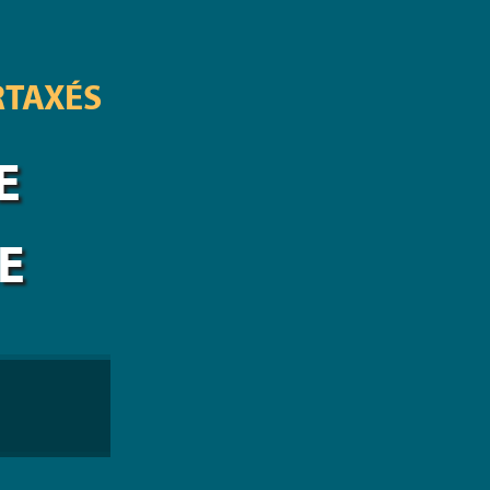
RTAXÉS
E
E