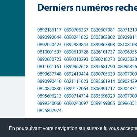
Derniers numéros reche
0892186117
0890706337
0820607081
08971210
0890992644
0890241822
0805802802
08929811
0892020423
0892989843
0899863808
08108108
0810001597
0890610728
0826101737
08996355
0892680723
0890310293
0890218273
08925028
0811061161
0899962618
0895681790
08996326
0899637748
0892410414
0890705630
08907900
0890990410
0821111623
0895681914
08902429
0820820830
0899172064
0806991717
08904331
0895696213
0890714714
0895696929
08907900
0899340060
0890243097
0899199885
08996351
0825897974
En poursuivant votre navigation sur surtaxe.fr, vous acceptez