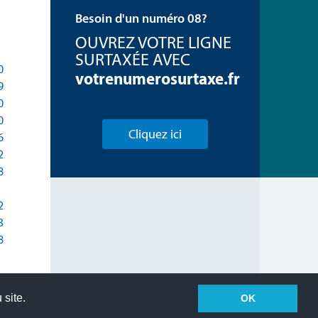
Besoin d'un numéro 08?
OUVREZ VOTRE LIGNE
SURTAXÉE AVEC
0
votrenumerosurtaxe.fr
9
0
0
Cliquez ici
6
2
8
2
3
8
 site.
OK