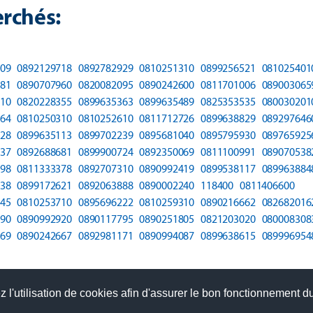
rchés:
09
0892129718
0892782929
0810251310
0899256521
081025401
81
0890707960
0820082095
0890242600
0811701006
089003065
10
0820228355
0899635363
0899635489
0825353535
080030201
64
0810250310
0810252610
0811712726
0899638829
089297646
28
0899635113
0899702239
0895681040
0895795930
089765925
37
0892688681
0899900724
0892350069
0811100991
089070538
98
0811333378
0892707310
0890992419
0899538117
089963884
38
0899172621
0892063888
0890002240
118400
0811406600
45
0810253710
0895696222
0810259310
0890216662
082682016
90
0890992920
0890117795
0890251805
0821203020
080008308
69
0890242667
0892981171
0890994087
0899638615
089996954
 l'utilisation de cookies afin d'assurer le bon fonctionnement du