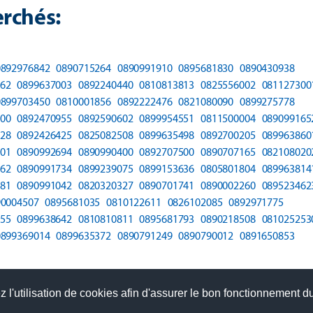
rchés:
0892976842
0890715264
0890991910
0895681830
0890430938
62
0899637003
0892240440
0810813813
0825556002
081127300
0899703450
0810001856
0892222476
0821080090
0899275778
00
0892470955
0892590602
0899954551
0811500004
089099165
28
0892426425
0825082508
0899635498
0892700205
089963860
01
0890992694
0890990400
0892707500
0890707165
082108020
62
0890991734
0899239075
0899153636
0805801804
089963814
81
0890991042
0820320327
0890701741
0890002260
089523462
90004507
0895681035
0810122611
0826102085
0892971775
55
0899638642
0810810811
0895681793
0890218508
081025253
0899369014
0899635372
0890791249
0890790012
0891650853
 l'utilisation de cookies afin d'assurer le bon fonctionnement du