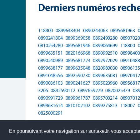
Derniers numéros reche
118400
0899638303
0890243063
0895681963
0890241804
0899369058
0892490280
08907020
0810254280
0895681946
0899064699
118800
0899635151
0820166968
0890992510
08998400
0890240989
0895681723
0892972029
08910488
0899638177
0899635048
0820980030
08906135
0891048556
0892590730
0899635081
08970412
0890036103
0890241627
0895020960
08956817
3205
0892590112
0897659279
0820025379
08
0890991729
0899961787
0895700214
08907012
0899631614
0810102102
0899275813
118007
0825000291
En poursuivant votre navigation sur surtaxe.fr, vous acceptez