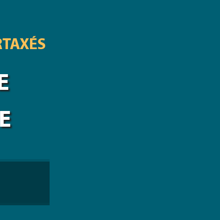
RTAXÉS
E
E