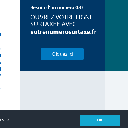
Besoin d'un numéro 08?
OUVREZ VOTRE LIGNE
SURTAXÉE AVEC
votrenumerosurtaxe.fr
1
2
Cliquez ici
1
2
1
3
0
 site.
OK