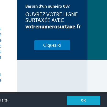
Besoin d'un numéro 08?
OUVREZ VOTRE LIGNE
SURTAXÉE AVEC
votrenumerosurtaxe.fr
5
2
3
Cliquez ici
0
9
4
5
3
 site.
OK