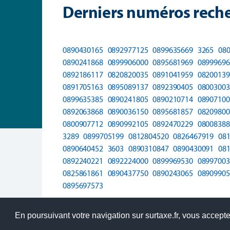
Derniers numéros reche
0890430165
0892977125
0899635669
3265
08
0890241868
0899906000
0895681969
08999696
0892186117
0820820035
0891041959
08200139
0891705163
0895089137
0892390405
08003003
0899635385
0890241805
0890210714
08907100
0892063868
0890036150
0895681857
08209800
0800907712
0890992105
0892470229
08008388
3289
0899705199
0812804520
0826467919
08
0890640452
3603
0890310847
0890430091
08
0892240221
0892224000
0899969530
08997003
0825861861
0890437750
0890243065
08909905
0895697573
En poursuivant votre navigation sur surtaxe.fr, vous acceptez