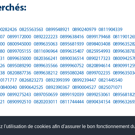
rchés:
00282426
0825563563
0899548921
0890240979
0811904339
07
0899172000
0892222223
0899638416
0899179468
081190126
00
0800945000
0899635063
0895681939
0898403408
089963528
80
0899705155
0811696964
0899635407
0825954993
089963878
31
0899635000
0820366241
0890036514
0890217323
080094257
26
0895089290
0899635566
0899960752
0820894614
089099125
38
0820887736
0899638212
0895080248
0899702235
089963503
10171717
0826823273
0892399399
0899239447
0821445540
10840040
0890642525
0892390367
0890004527
0825071071
09
0899275243
0897050659
0899192039
0899253061
089568182
21
0890992510
0820203011
0811744444
0890434154
089963269
 l'utilisation de cookies afin d'assurer le bon fonctionnement du