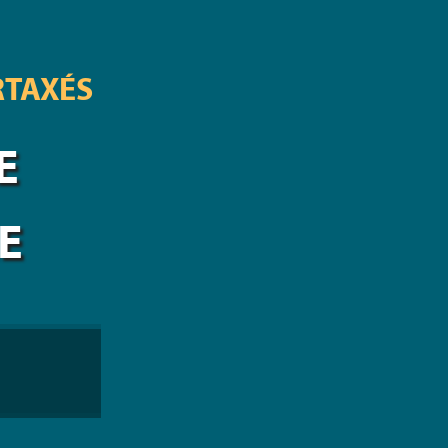
RTAXÉS
E
E