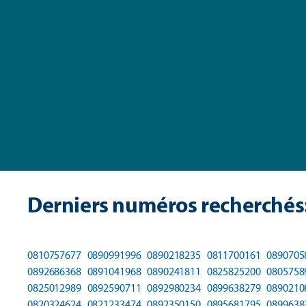
Derniers numéros recherchés
0810757677
0890991996
0890218235
0811700161
0890705
0892686368
0891041968
0890241811
0825825200
0805758
0825012989
0892590711
0892980234
0899638279
0890210
0820324624
0821233474
0892350150
0895681795
0899638