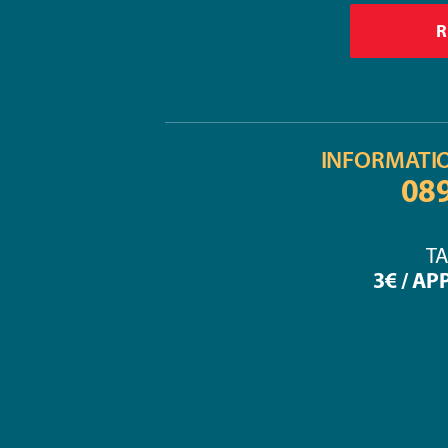
INFORMATI
08
TA
3€ / AP