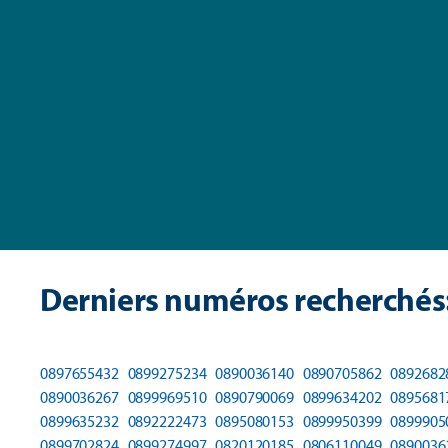
Derniers numéros recherchés
0897655432
0899275234
0890036140
0890705862
0892682
0890036267
0899969510
0890790069
0899634202
0895681
0899635232
0892222473
0895080153
0899950399
0899905
0899702824
0899274997
0820120185
0806110049
0890036