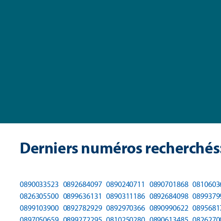
Derniers numéros recherchés
0890033523
0892684097
0890240711
0890701868
0810603
0826305500
0899636131
0890311186
0892684098
0899379
0899103900
0892782929
0892970366
0890990622
0895681
0897050659
0899272295
0810250280
0890613485
0826270