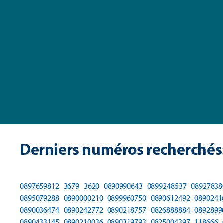
Derniers numéros recherchés
0897659812
3679
3620
0890990643
0899248537
08927838
0895079288
0890000210
0899960750
0890612492
0890241
0890036474
0890242772
0890218757
0826888884
0892899
0890433145
0890210036
0890319793
0825004397
118666